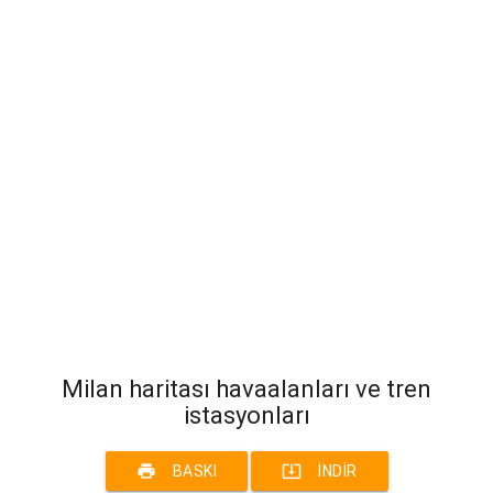
Milan haritası havaalanları ve tren
istasyonları
print
system_update_alt
BASKI
İNDIR